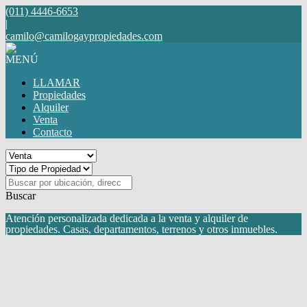
(011) 4446-6653
|
camilo@camilogaypropiedades.com
MENÚ
LLAMAR
Propiedades
Alquiler
Venta
Contacto
Buscar
Atención personalizada dedicada a la venta y alquiler de
propiedades. Casas, departamentos, terrenos y otros inmuebles.