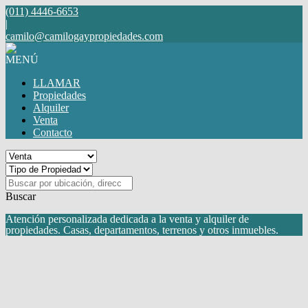
(011) 4446-6653
|
camilo@camilogaypropiedades.com
MENÚ
LLAMAR
Propiedades
Alquiler
Venta
Contacto
Buscar
Atención personalizada dedicada a la venta y alquiler de
propiedades. Casas, departamentos, terrenos y otros inmuebles.