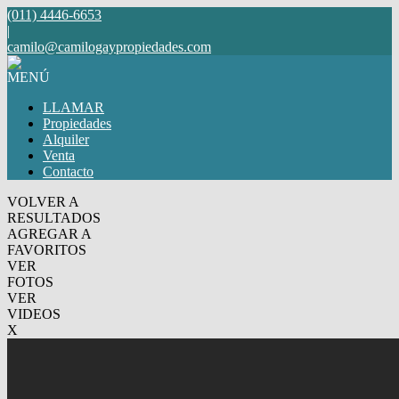
(011) 4446-6653
|
camilo@camilogaypropiedades.com
MENÚ
LLAMAR
Propiedades
Alquiler
Venta
Contacto
VOLVER A
RESULTADOS
AGREGAR A
FAVORITOS
VER
FOTOS
VER
VIDEOS
X