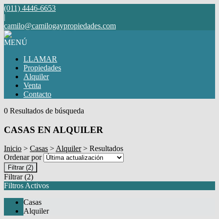
(011) 4446-6653
|
camilo@camilogaypropiedades.com
MENÚ
LLAMAR
Propiedades
Alquiler
Venta
Contacto
0 Resultados de búsqueda
CASAS EN ALQUILER
Inicio
>
Casas
>
Alquiler
> Resultados
Ordenar por
Filtrar
(2)
Filtrar
(2)
Filtros Activos
Casas
Alquiler