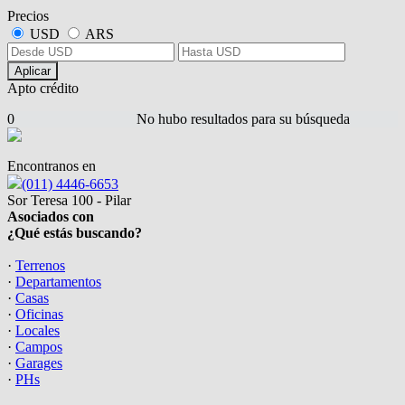
Precios
USD
ARS
Aplicar
Apto crédito
0
No hubo resultados para su búsqueda
Encontranos en
(011) 4446-6653
Sor Teresa 100 - Pilar
Asociados con
¿Qué estás buscando?
·
Terrenos
·
Departamentos
·
Casas
·
Oficinas
·
Locales
·
Campos
·
Garages
·
PHs